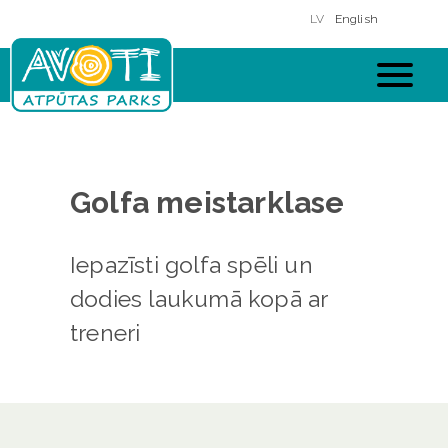
Skip
LV
English
to
main
content
Golfa meistarklase
Iepazīsti golfa spēli un
dodies laukumā kopā ar
treneri