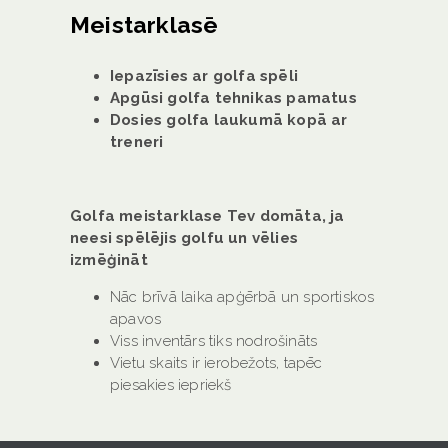
Meistarklasē
Iepazīsies ar golfa spēli
Apgūsi golfa tehnikas pamatus
Dosies golfa laukumā kopā ar
treneri
Golfa meistarklase Tev domāta, ja
neesi spēlējis golfu un vēlies
izmēģināt
Nāc brīvā laika apģērbā un sportiskos
apavos
Viss inventārs tiks nodrošināts
Vietu skaits ir ierobežots, tapēc
piesakies iepriekš