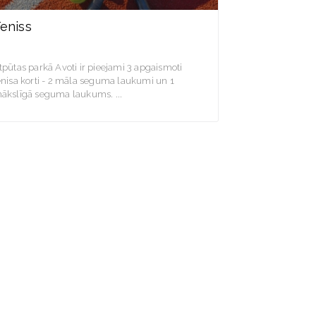
eniss
tpūtas parkā Avoti ir pieejami 3 apgaismoti
enisa korti - 2 māla seguma laukumi un 1
ākslīgā seguma laukums.