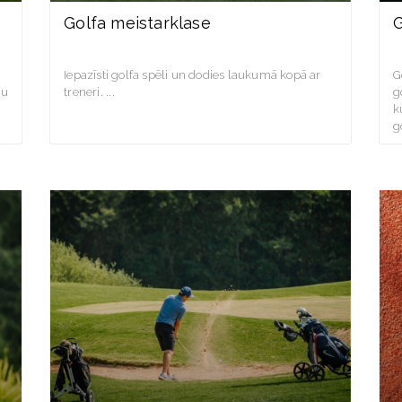
Golfa meistarklase
G
Iepazīsti golfa spēli un dodies laukumā kopā ar
G
nu
treneri.
g
k
g