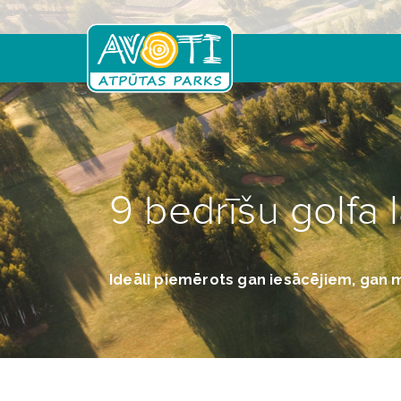
Skip
to
main
content
9 bedrīšu golfa
Ideāli piemērots gan iesācējiem, gan 
Zaļā karte
Golfa laukums