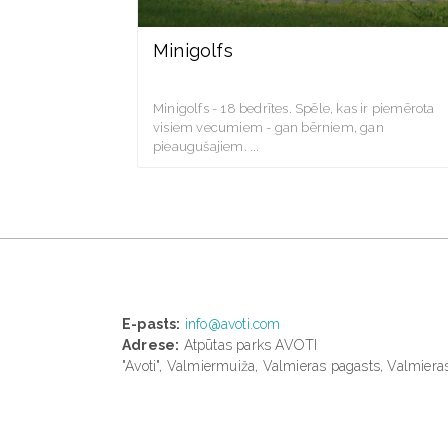
Minigolfs
Minigolfs - 18 bedrītes. Spēle, kas ir piemērota
visiem vecumiem - gan bērniem, gan
pieaugušajiem.
E-pasts:
info@avoti.com
Adrese:
Atpūtas parks AVOTI
"Avoti", Valmiermuiža, Valmieras pagasts, Valmier