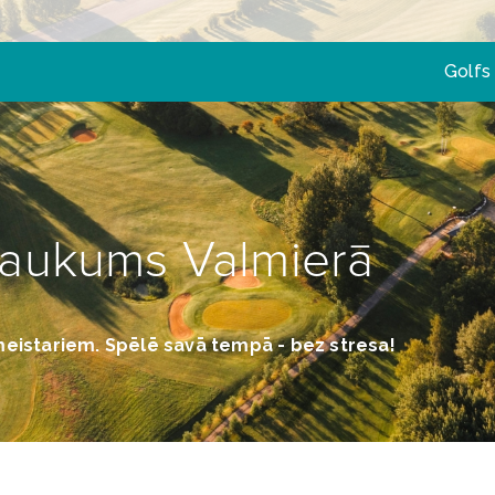
Golfs
 laukums Valmierā
meistariem. Spēlē savā tempā - bez stresa!