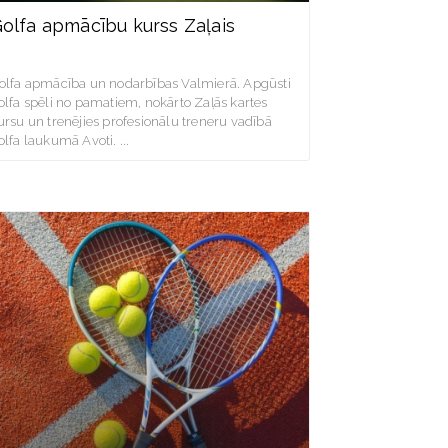
olfa apmācību kurss Zaļais
olfa apmācība un nodarbības Valmierā. Apgūsti
olfa spēli no pamatiem, nokārto Zaļās kartes
ursu un trenējies profesionālu treneru vadībā
olfa laukumā Avoti.