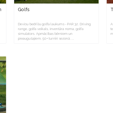
m
Golfs
T
Deviņu bedrīšu golfa laukums - PAR 32. Driving
A
range, golfa veikals, inventāra noma, golfa
t
simulators. Apmācības bērniem un
m
pieaugušajiem. 50+ turnīri sezonā.