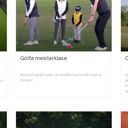
Golfa meistarklase
G
Iepazīsti golfa spēli un dodies laukumā kopā ar
G
nu
treneri.
g
k
g