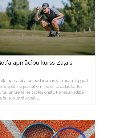
olfa apmācību kurss Zaļais
olfa apmācība un nodarbības Valmierā. Apgūsti
olfa spēli no pamatiem, nokārto Zaļās kartes
ursu un trenējies profesionālu treneru vadībā
olfa laukumā Avoti.