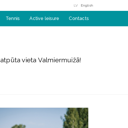
LV
English
Tennis
Active leisure
Contacts
 atpūta vieta Valmiermuižā!