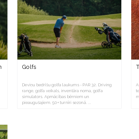
m
Golfs
T
Deviņu bedrīšu golfa laukums - PAR 32. Driving
A
range, golfa veikals, inventāra noma, golfa
t
simulators. Apmācības bērniem un
m
pieaugušajiem. 50+ turnīri sezonā.