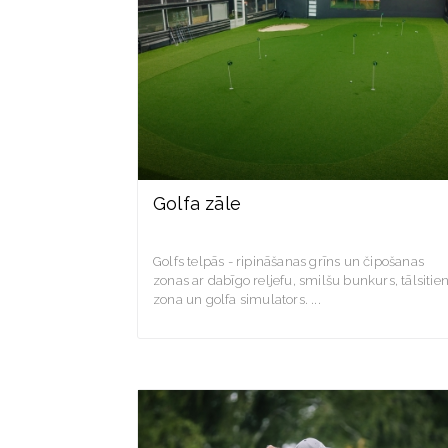
Golfa zāle
Golfs telpās - ripināšanas grīns un čipošanas
zonas ar dabīgo reljefu, smilšu bunkurs, tālsitie
zona un golfa simulators.