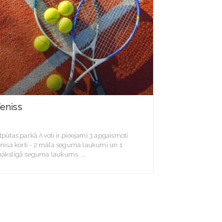
eniss
tpūtas parkā Avoti ir pieejami 3 apgaismoti
enisa korti - 2 māla seguma laukumi un 1
ākslīgā seguma laukums.