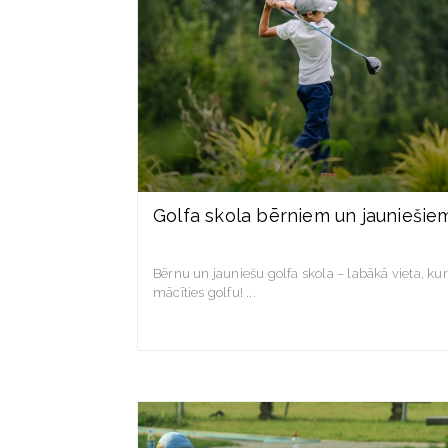
Golfa skola bērniem un jauniešie
Bērnu un jauniešu golfa skola – labākā vieta, kur
mācīties golfu!