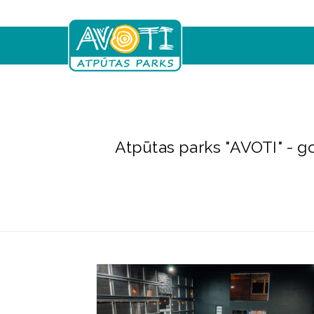
Skip
to
main
content
Atpūtas parks "AVOTI" - go